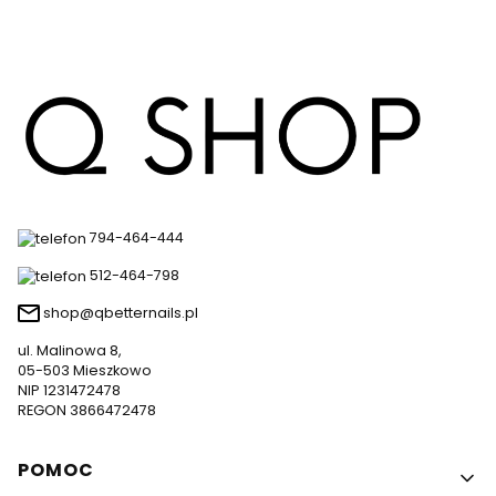
794-464-444
512-464-798
shop@qbetternails.pl
ul. Malinowa 8,
05-503 Mieszkowo
NIP 1231472478
REGON 3866472478
Linki w stopce
POMOC