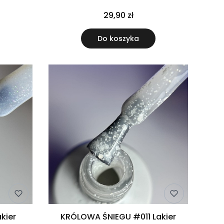
29,90 zł
Do koszyka
kier
KRÓLOWA ŚNIEGU #011 Lakier