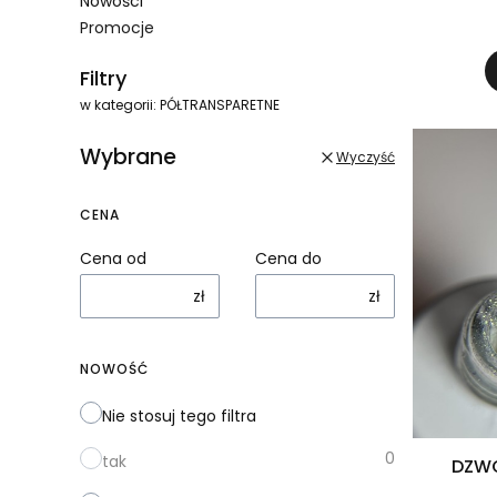
Nowości
Promocje
Koniec menu
Filtry
w kategorii: PÓŁTRANSPARETNE
Wybrane
Wyczyść
CENA
Cena od
Cena do
zł
zł
NOWOŚĆ
Nie stosuj tego filtra
0
tak
DZWO