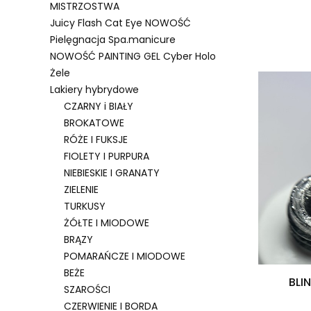
MISTRZOSTWA
Juicy Flash Cat Eye NOWOŚĆ
Pielęgnacja Spa.manicure
Lista 
NOWOŚĆ PAINTING GEL Cyber Holo
Żele
Lakiery hybrydowe
CZARNY i BIAŁY
BROKATOWE
RÓŻE I FUKSJE
FIOLETY I PURPURA
NIEBIESKIE I GRANATY
ZIELENIE
TURKUSY
ŻÓŁTE I MIODOWE
BRĄZY
POMARAŃCZE I MIODOWE
BEŻE
BLI
SZAROŚCI
CZERWIENIE I BORDA