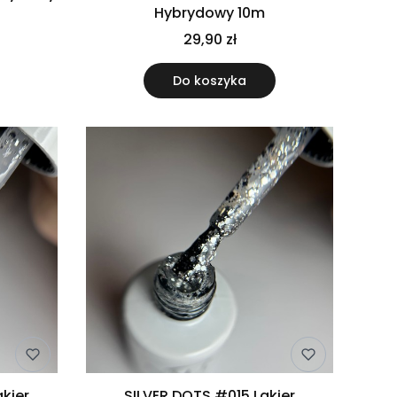
Hybrydowy 10m
29,90 zł
Do koszyka
kier
SILVER DOTS #015 Lakier