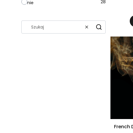
28
nie
Wyczyść
Szukaj
French D