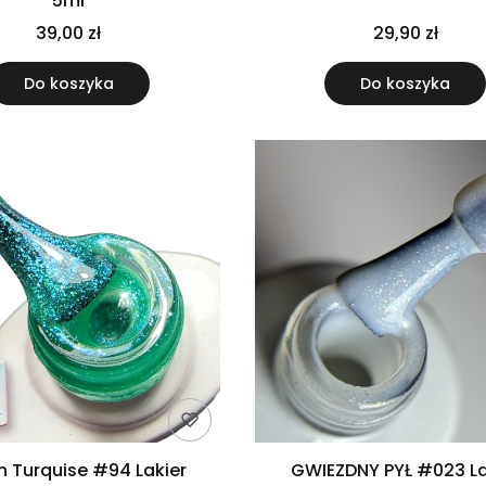
5ml
39,00 zł
29,90 zł
Do koszyka
Do koszyka
n Turquise #94 Lakier
GWIEZDNY PYŁ #023 La