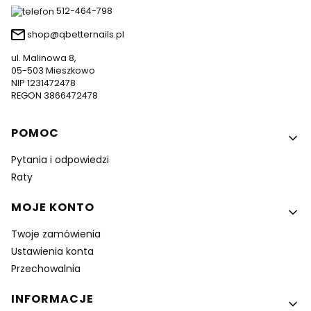
512-464-798
shop@qbetternails.pl
ul. Malinowa 8,
05-503 Mieszkowo
NIP 1231472478
REGON 3866472478
Linki w stopce
POMOC
Pytania i odpowiedzi
Raty
MOJE KONTO
Twoje zamówienia
Ustawienia konta
Przechowalnia
INFORMACJE