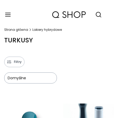
Produ
Otwórz wy
Strona główna
Lakiery hybrydowe
TURKUSY
Filtry
Domyślne
Lista produktów