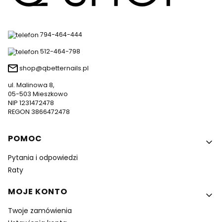
794-464-444
512-464-798
shop@qbetternails.pl
ul. Malinowa 8,
05-503 Mieszkowo
NIP 1231472478
REGON 3866472478
Linki w stopce
POMOC
Pytania i odpowiedzi
Raty
MOJE KONTO
Twoje zamówienia