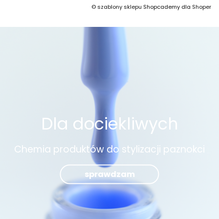
©
szablony sklepu
Shopcademy dla
Shoper
Dla dociekliwych
Chemia produktów do stylizacji paznokci
sprawdzam