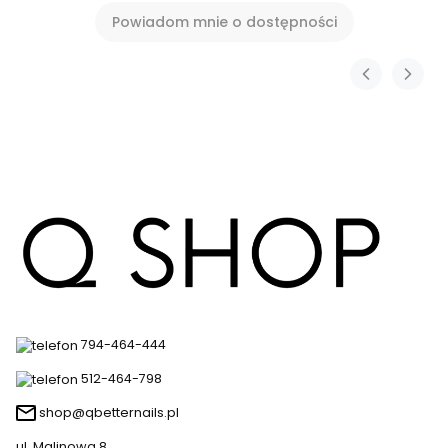
Powiadom mnie o dostępności
794-464-444
512-464-798
shop@qbetternails.pl
ul. Malinowa 8,